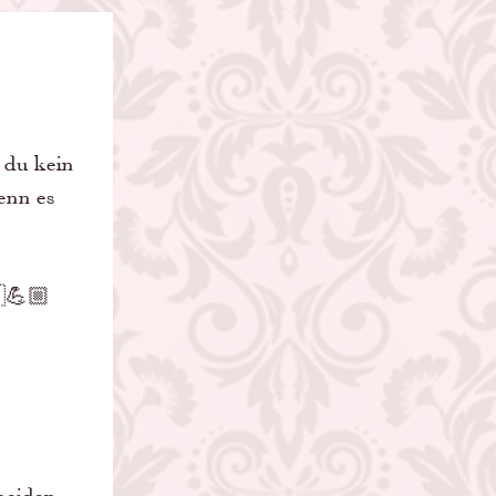
du kein 
enn es 
🇭💪🏼