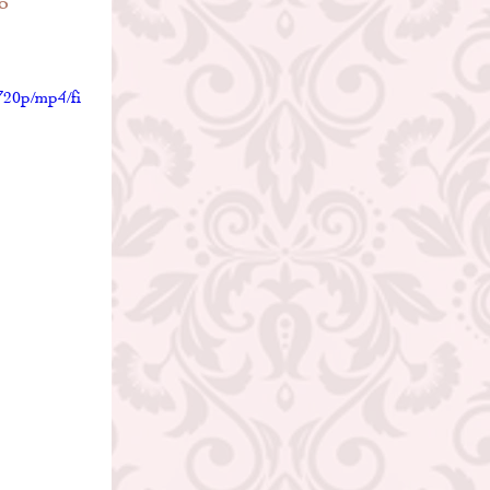
o
720p/mp4/fi