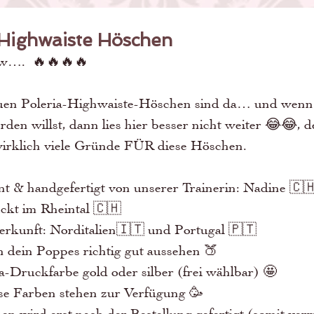
 Highwaiste Höschen
w….  🔥🔥🔥🔥
uen Poleria-Highwaiste-Höschen sind da… und wenn 
den willst, dann lies hier besser nicht weiter 😂😂, d
irklich viele Gründe FÜR diese Höschen. 
gnt & handgefertigt von unserer Trainerin: Nadine 🇨
uckt im Rheintal 🇨🇭
fherkunft: Norditalien🇮🇹 und Portugal 🇵🇹
en dein Poppes richtig gut aussehen 🍑
ria-Druckfarbe gold oder silber (frei wählbar) 🤩 
rse Farben stehen zur Verfügung 🥳