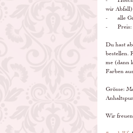
wir Abfall
-	alle
-	Preis:
Du hast ab
bestellen. 
me (dann k
Farben au
Grösse: Mod
Anhaltspun
Wir freuen