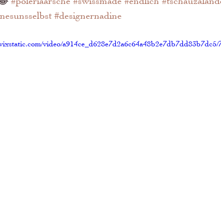
😂 
#poleriaärsche
#swissmade
#endlich
#tschauzaland
nesunsselbst
#designernadine
o.wixstatic.com/video/a914ce_d628e7d2a6c64a48b2e7db7dd83b7dc5/