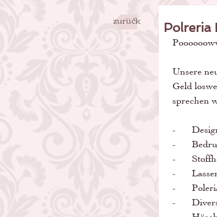
zurück
Polreria
Poooooow
Unsere ne
Geld loswer
sprechen w
-	Desi
-	Bedr
-	Stof
-	Lass
-	Pole
-	Dive
-	Höschen wird erst nach der Bestellung gefertigt (somit vermeiden 