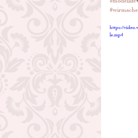
#modellife
#wirmache
https://vide
le.mp4