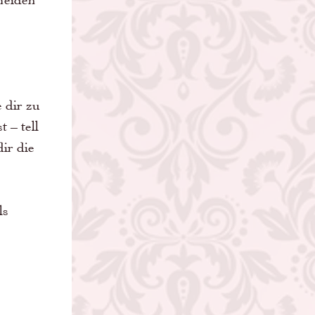
 dir zu 
 – tell 
ir die 
ls 
 