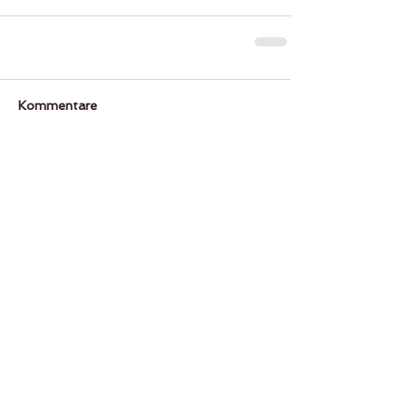
Kommentare
Kommentar verfassen...
Erfahre als Erste was bei uns läuft.
Newsletter abonnieren
bewerte uns