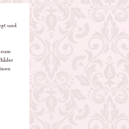
egt und 
e zum 
Bilder 
önen 
 