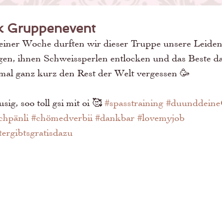
ck Gruppenevent
einer Woche durften wir dieser Truppe unsere Leiden
gen, ihnen Schweissperlen entlocken und das Beste da
 mal ganz kurz den Rest der Welt vergessen 🥳 
ig, soo toll gsi mit oi 🥰 
#spasstraining
#duunddein
chpänli
#chömedverbii
#dankbar
#lovemyjob
ergibtsgratisdazu