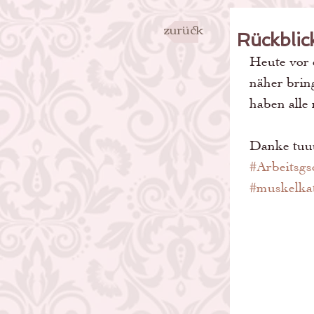
zurück
Rückbli
Heute vor 
näher brin
haben alle
Danke tuuus
#Arbeitsgs
#muskelkat