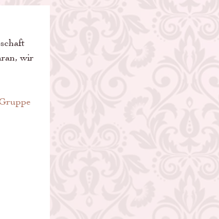
schaft 
ran, wir 
eGruppe