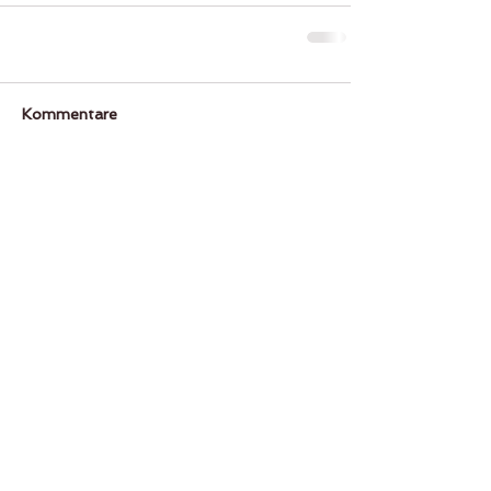
Kommentare
Kommentar verfassen...
Erfahre als Erste was bei uns läuft.
Newsletter abonnieren
bewerte uns
​© 2018 by Poleria