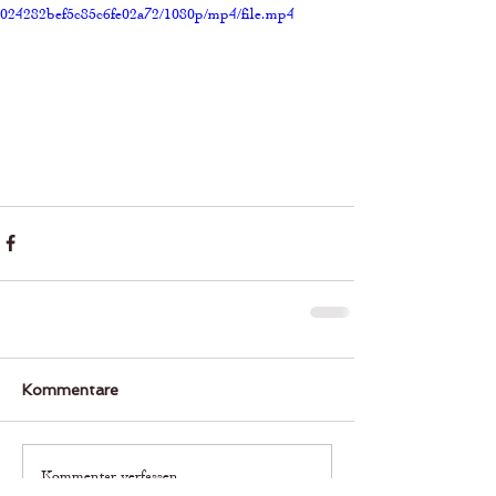
024282bef5c85c6fe02a72/1080p/mp4/file.mp4
Kommentare
Kommentar verfassen...