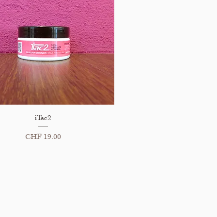
Schnellansicht
iTac2
Preis
CHF 19.00