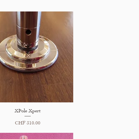
Schnellansicht
XPole Xpert
Preis
CHF 310.00