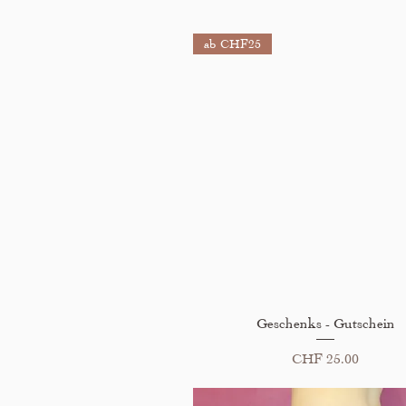
ab CHF25
Schnellansicht
Geschenks - Gutschein
Preis
CHF 25.00