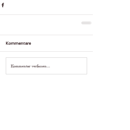
Kommentare
Kommentar verfassen...
Erfahre als Erste was bei uns läuft.
Newsletter abonnieren
bewerte uns