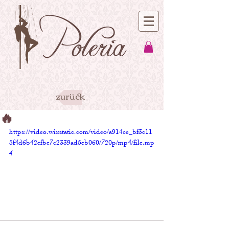
zurück
🔥
https://video.wixstatic.com/video/a914ce_bf3c11
5f4d6b42efbe7c2339ad5eb060/720p/mp4/file.mp
4