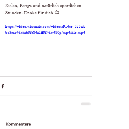
Zielen, Partys und natürlich sportlichen 
Stunden. Danke für dich 💞
https://video.wixstatic.com/video/a914ce_525cf8
bc3eac46a5ab9fe84a1ff9f76a/480p/mp4/file.mp4
Kommentare