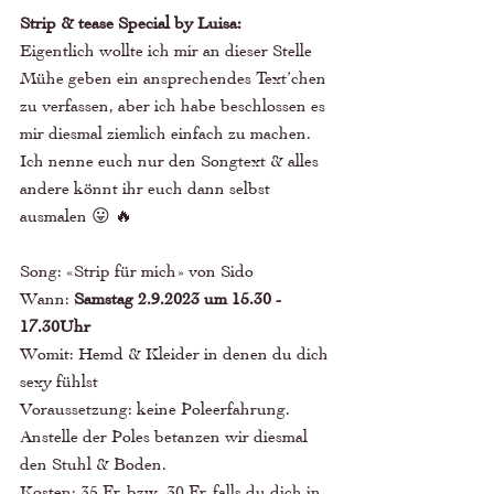
Strip & tease Special by Luisa: 
Eigentlich wollte ich mir an dieser Stelle 
Mühe geben ein ansprechendes Text’chen 
zu verfassen, aber ich habe beschlossen es 
mir diesmal ziemlich einfach zu machen. 
Ich nenne euch nur den Songtext & alles 
andere könnt ihr euch dann selbst 
ausmalen 😛 🔥
Song: «Strip für mich» von Sido 
Wann: 
Samstag 2.9.2023 um 15.30 - 
17.30Uhr
Womit: Hemd & Kleider in denen du dich 
sexy fühlst 
Voraussetzung: keine Poleerfahrung. 
Anstelle der Poles betanzen wir diesmal 
den Stuhl & Boden. 
Kosten: 35 Fr. bzw. 30 Fr. falls du dich in 