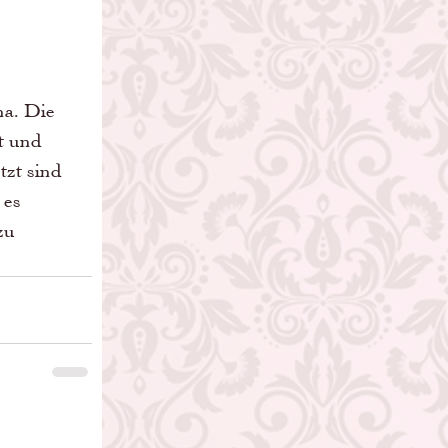
a. Die 
t und 
zt sind 
 es 
zu 